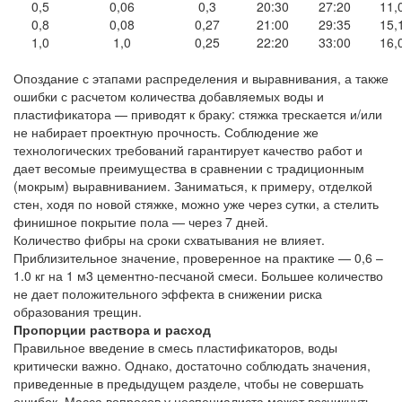
0,5
0,06
0,3
20:30
27:20
11,
0,8
0,08
0,27
21:00
29:35
15,
1,0
1,0
0,25
22:20
33:00
16,
Опоздание с этапами распределения и выравнивания, а также
ошибки с расчетом количества добавляемых воды и
пластификатора — приводят к браку: стяжка трескается и/или
не набирает проектную прочность. Соблюдение же
технологических требований гарантирует качество работ и
дает весомые преимущества в сравнении с традиционным
(мокрым) выравниванием. Заниматься, к примеру, отделкой
стен, ходя по новой стяжке, можно уже через сутки, а стелить
финишное покрытие пола — через 7 дней.
Количество фибры на сроки схватывания не влияет.
Приблизительное значение, проверенное на практике — 0,6 –
1.0 кг на 1 м3 цементно-песчаной смеси. Большее количество
не дает положительного эффекта в снижении риска
образования трещин.
Пропорции раствора и расход
Правильное введение в смесь пластификаторов, воды
критически важно. Однако, достаточно соблюдать значения,
приведенные в предыдущем разделе, чтобы не совершать
ошибок. Масса вопросов у неспециалиста может возникнуть