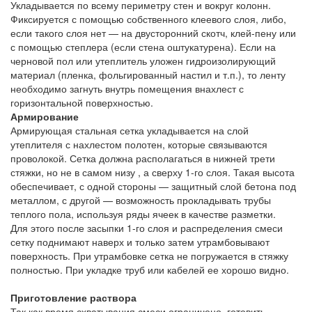
Укладывается по всему периметру стен и вокруг колонн.
Фиксируется с помощью собственного клеевого слоя, либо,
если такого слоя нет — на двусторонний скотч, клей-пену или
с помощью степлера (если стена оштукатурена). Если на
черновой пол или утеплитель уложен гидроизолирующий
материал (пленка, фольгированный настил и т.п.), то ленту
необходимо загнуть внутрь помещения внахлест с
горизонтальной поверхностью.
Армирование
Армирующая стальная сетка укладывается на слой
утеплителя с нахлестом полотен, которые связываются
проволокой. Сетка должна располагаться в нижней трети
стяжки, но не в самом низу , а сверху 1-го слоя. Такая высота
обеспечивает, с одной стороны — защитный слой бетона под
металлом, с другой — возможность прокладывать трубы
теплого пола, используя ряды ячеек в качестве разметки.
Для этого после засыпки 1-го слоя и распределения смеси
сетку поднимают наверх и только затем утрамбовывают
поверхность. При утрамбовке сетка не погружается в стяжку
полностью. При укладке труб или кабелей ее хорошо видно.
Приготовление раствора
Так как время схватывания смеси ограничено, готовить