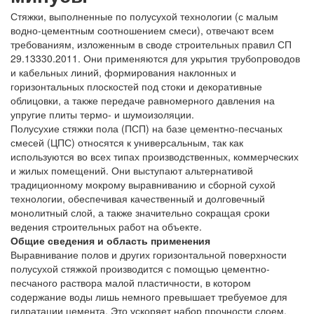
Стяжки, выполненные по полусухой технологии (с малым
водно-цементным соотношением смеси), отвечают всем
требованиям, изложенным в своде строительных правил СП
29.13330.2011. Они применяются для укрытия трубопроводов
и кабельных линий, формирования наклонных и
горизонтальных плоскостей под стоки и декоративные
облицовки, а также передаче равномерного давления на
упругие плиты термо- и шумоизоляции.
Полусухие стяжки пола (ПСП) на базе цементно-песчаных
смесей (ЦПС) относятся к универсальным, так как
используются во всех типах производственных, коммерческих
и жилых помещений. Они выступают альтернативой
традиционному мокрому выравниванию и сборной сухой
технологии, обеспечивая качественный и долговечный
монолитный слой, а также значительно сокращая сроки
ведения строительных работ на объекте.
Общие сведения и область применения
Выравнивание полов и других горизонтальной поверхности
полусухой стяжкой производится с помощью цементно-
песчаного раствора малой пластичности, в котором
содержание воды лишь немного превышает требуемое для
гидратации цемента. Это ускоряет набор прочности слоем,