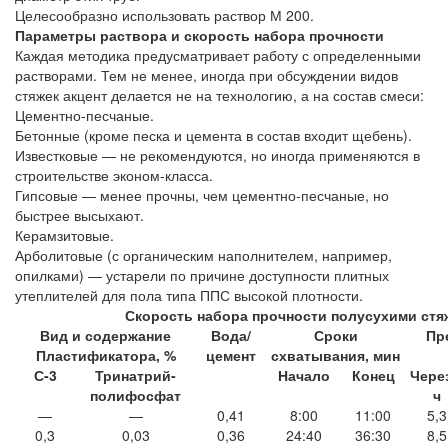
Целесообразно использовать раствор М 200.
Параметры раствора и скорость набора прочности
Каждая методика предусматривает работу с определенными
растворами. Тем не менее, иногда при обсуждении видов
стяжек акцент делается не на технологию, а на состав смеси:
Цементно-песчаные.
Бетонные (кроме песка и цемента в состав входит щебень).
Известковые — не рекомендуются, но иногда применяются в
строительстве эконом-класса.
Гипсовые — менее прочны, чем цементно-песчаные, но
быстрее высыхают.
Керамзитовые.
Арболитовые (с органическим наполнителем, например,
опилками) — устарели по причине доступности плитных
утеплителей для пола типа ППС высокой плотности.
Скорость набора прочности полусухими стя
Вид и содержание
Вода/
Сроки
Пр
Пластификатора, %
цемент
схватывания, мин
С-3
Тринатрий-
Начало
Конец
Чере
полифосфат
ч
—
—
0,41
8:00
11:00
5,3
0,3
0,03
0,36
24:40
36:30
8,5