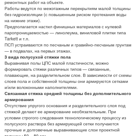
ремонтных работ на объекте.
Работы ведутся по межэтажным перекрытиям малой толщины
без гидроизоляции (с повышенным риском протекания воды
на нижние этажи).
Предполагается настил финишных материалов с нулевой
паропроницаемостью — линолеума, виниловой плитки типа
Tarkett и т.п.
ПСП устраиваются по песчаным и гравийно-песчаным грунтам
— в подвалах, на первых этажах.
3 вида полусухой стяжки пола
Выравнивая полы ЦПС малой пластичности, можно
формировать стяжки различных типов — связанные,
плавающие, на разделительном слое. В зависимости от схемы
слоев пола и собственной толщины они армируются сетками
и/или волоконными наполнителями.
Связанная стяжка средней толщины без дополнительного
армирования
Отсутствие упругого основания и разделительного слоя под
стяжкой делают ее армирование необязательным. При
условии строгого следования технологическому процессу из
полусухого раствора без армирующей сетки получаются
прочные и долговечные выравнивающие слои проектной
толщины 50 – 80 мм.