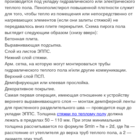
производится под укладку гидравлического или электрического
теплого пола. Пенополистирол повышенной плотности служит
для того, чтобы тепло из помещения или непосредственно от
нагревающих элементов (если они залиты стяжкой) не
передавалось вниз плите перекрытия. Схема пирога пола
выглядит следующим образом (снизу вверх):
Бетонная плита.
Выравнивающая подсыпка.
Слой из листов ЭППС.
Нижний слой стяжки.
Арм. сетка, на которую могут монтироваться трубы
гидравлического теплого пола и/или другие коммуникации.
Верхний слой ПСП.
Демпфирующая или клеевая прослойка.
Декоративное покрытие.
Самая первая операция, имеющая отношение к устройству
верхнего выравнивающего слоя — монтаж демпферной ленты
для пристенного разделительного шва — проводится еще до
укладки ЭППС. Толщина
стяжки по теплому полу
должна
лежать в пределах 50 – 110 мм. При этом минимальная
толщина рассчитывается по формуле Smin = hв + 2d, где hв —
расстояние от утеплителя до верха труб теплого пола, а 2 —
диаметр этих труб.