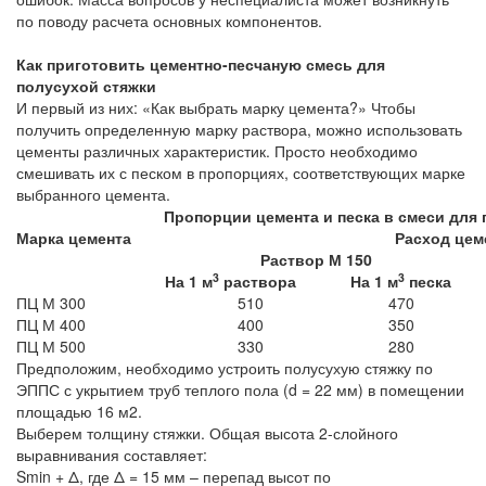
по поводу расчета основных компонентов.
Как приготовить цементно-песчаную смесь для
полусухой стяжки
И первый из них: «Как выбрать марку цемента?» Чтобы
получить определенную марку раствора, можно использовать
цементы различных характеристик. Просто необходимо
смешивать их с песком в пропорциях, соответствующих марке
выбранного цемента.
Пропорции цемента и песка в смеси для 
Марка цемента
Расход цеме
Раствор М 150
3
3
На 1 м
раствора
На 1 м
песка
ПЦ М 300
510
470
ПЦ М 400
400
350
ПЦ М 500
330
280
Предположим, необходимо устроить полусухую стяжку по
ЭППС с укрытием труб теплого пола (d = 22 мм) в помещении
площадью 16 м2.
Выберем толщину стяжки. Общая высота 2-слойного
выравнивания составляет:
Smin + Δ, где Δ = 15 мм – перепад высот по