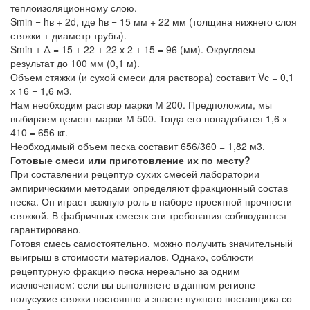
теплоизоляционному слою.
Smin = hв + 2d, где hв = 15 мм + 22 мм (толщина нижнего слоя
стяжки + диаметр трубы).
Smin + Δ = 15 + 22 + 22 х 2 + 15 = 96 (мм). Округляем
результат до 100 мм (0,1 м).
Объем стяжки (и сухой смеси для раствора) составит Vс = 0,1
х 16 = 1,6 м3.
Нам необходим раствор марки М 200. Предположим, мы
выбираем цемент марки М 500. Тогда его понадобится 1,6 х
410 = 656 кг.
Необходимый объем песка составит 656/360 = 1,82 м3.
Готовые смеси или приготовление их по месту?
При составлении рецептур сухих смесей лаборатории
эмпирическими методами определяют фракционный состав
песка. Он играет важную роль в наборе проектной прочности
стяжкой. В фабричных смесях эти требования соблюдаются
гарантировано.
Готовя смесь самостоятельно, можно получить значительный
выигрыш в стоимости материалов. Однако, соблюсти
рецептурную фракцию песка нереально за одним
исключением: если вы выполняете в данном регионе
полусухие стяжки постоянно и знаете нужного поставщика со