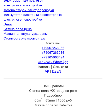
Электромонтаж под ключ
электрика в новостройке
замена старой электропроводки
калькулятор электрики в новостройке
электрика в новостройке
Цены
Стяжка пола цена
Машинная штукатурка цены
Стоимость электромонтаж
Контакты:
+79067263036
+79067263036
+79165968494
написать WhatsApp
Каналы | Соц. сети
VK
|
DZEN
Наши работы
Стяжка пола ЖК город на реке
Подробнее
2
65m
|
85mm
|
1500 руб
Стяжка пола жк Событие