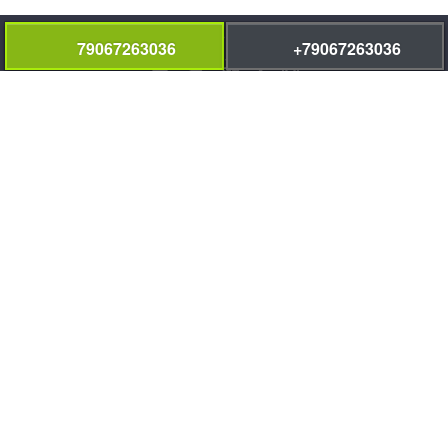
социальные сети:
79067263036
+79067263036
информация:
Договора и гарантии
, мы ответственно выполняем работы.
Информация на сайте styazhka-pola.ru не является публичной
офертой и носит информационный характер
Политика
конфиденциальности
навигация по сайту:
Полусухая стяжка пола
Полусухая стяжка в квартире
Калькулятор стоимости стяжки пола
Варианты полусухой стяжки
Механизированная штукатурка
Цены
Портфолио