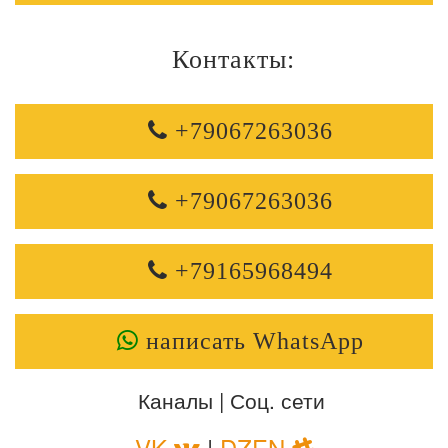
Контакты:
+79067263036
+79067263036
+79165968494
написать WhatsApp
Каналы | Соц. сети
VK
|
DZEN