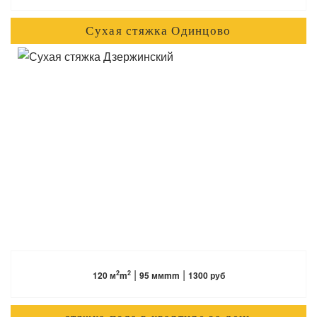
Сухая стяжка Одинцово
ПОДРОБНЕЕ
|
|
2
2
120 м
m
95 ммmm
1300 руб