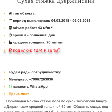
Сухая стяжка Дзержинский
тип объекта:
период выполнения:
04.03.2018 - 06.03.2018
2
2
объем работ:
43 м
m
сроки выполнения:
дня
средняя толщина:
70 мм
мм
2
под ключ: 1274 ₽ за 1м
Будем рады сотрудничеству!
Менеджер:
+79067263036
написать WhatsApp
Прайс лист
Произведен монтаж стяжки пола по сухой технологии Кнауф
в Дзержинском средней толщиной 65 мм. Общая площадь под
2
сухую стяжку составила 48 М
. В качестве выравнивающего