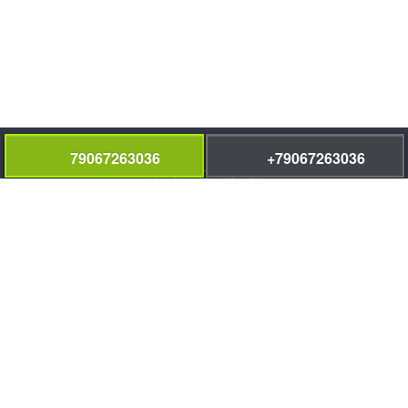
социальные сети:
79067263036
+79067263036
информация:
Договора и гарантии
, мы ответственно выполняем работы.
Информация на сайте styazhka-pola.ru не является публичной
офертой и носит информационный характер
Политика
конфиденциальности
навигация по сайту:
Полусухая стяжка пола