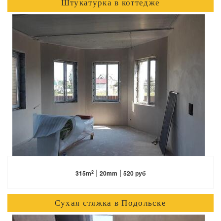
Штукатурка в коттедже
ПОДРОБНЕЕ
|
|
2
315m
20mm
520 руб
Сухая стяжка в Подольске