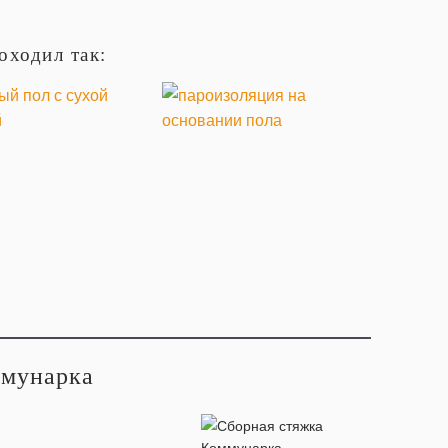
оходил так:
ммунарка