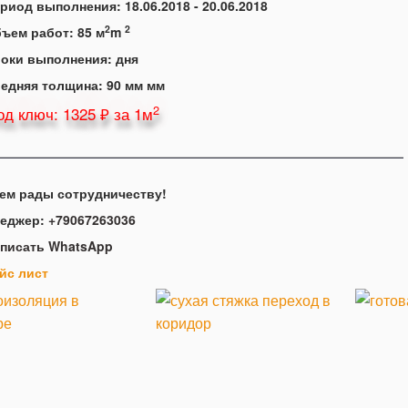
ериод выполнения:
18.06.2018 - 20.06.2018
2
2
бъем работ:
85 м
m
роки выполнения:
дня
редняя толщина:
90 мм
мм
2
д ключ: 1325 ₽ за 1м
ем рады сотрудничеству!
еджер:
+79067263036
писать WhatsApp
йс лист