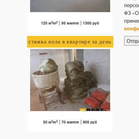
персо
ФЗ «О
прини
|
|
2
2
120 м
m
95 ммmm
1300 руб
конф
стяжка пола в квартире за день
ПОДРОБНЕЕ
|
|
2
2
50 м
m
70 ммmm
900 руб