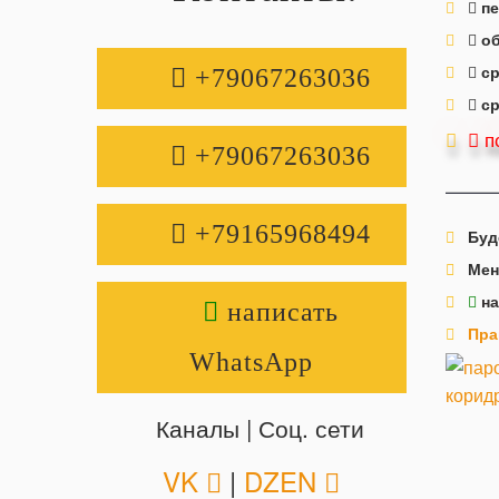
п
о
с
+79067263036
с
по
+79067263036
+79165968494
Буд
Мен
на
написать
Пра
WhatsApp
Каналы | Соц. сети
VK
|
DZEN