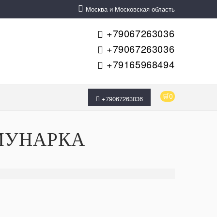
Москва и Московская область
+79067263036
+79067263036
+79165968494
🛒0
+79067263036
МУНАРКА