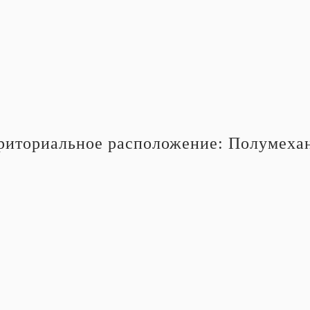
риториальное расположение:
Полумехан