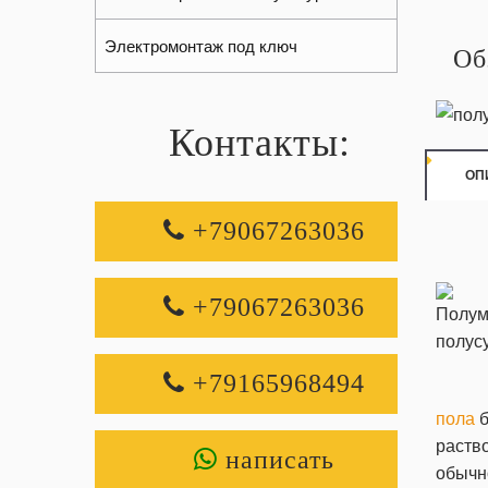
Электромонтаж под ключ
Об
Контакты:
ОП
+79067263036
+79067263036
+79165968494
пола
б
раств
написать
обычно