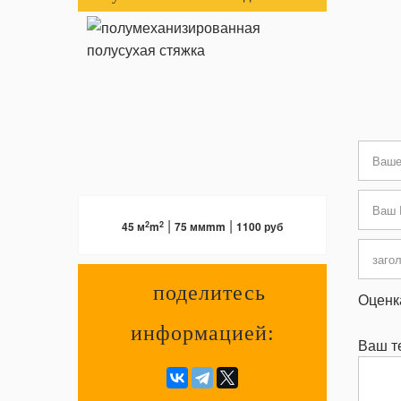
ПОДРОБНЕЕ
|
|
2
2
45 м
m
75 ммmm
1100 руб
поделитесь
Оценк
информацией:
Ваш те