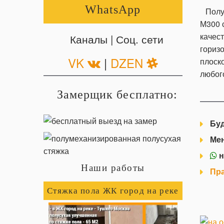
WhatsApp
Полу
М300 
качес
Каналы | Соц. сети
горизо
VK
|
DZEN
плоско
любог
Замерщик бесплатно:
Буд
Ме
н
Наши работы
Пра
Стяжка пола ЖК город на реке