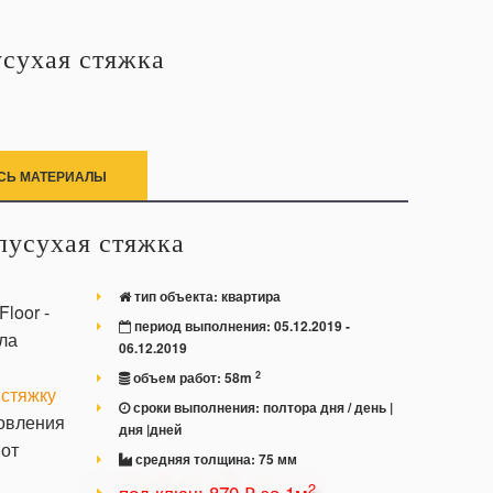
усухая стяжка
СЬ МАТЕРИАЛЫ
лусухая стяжка
тип объекта:
квартира
loor -
период выполнения:
05.12.2019 -
ла
06.12.2019
2
объем работ:
58
m
д
стяжку
сроки выполнения:
полтора дня /
день |
товления
дня |дней
 от
средняя толщина:
75
мм
2
под ключ: 870 ₽ за 1м