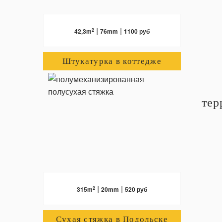
|
|
2
42,3m
76mm
1100 руб
Штукатурка в коттедже
тер
ПОДРОБНЕЕ
|
|
2
315m
20mm
520 руб
Сухая стяжка в Подольске