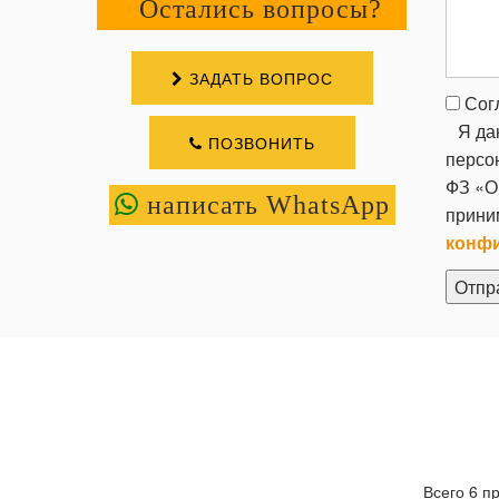
Остались вопросы?
ЗАДАТЬ ВОПРОС
Согл
Я да
ПОЗВОНИТЬ
персо
ФЗ «О
написать WhatsApp
прини
конф
Всего 6 п