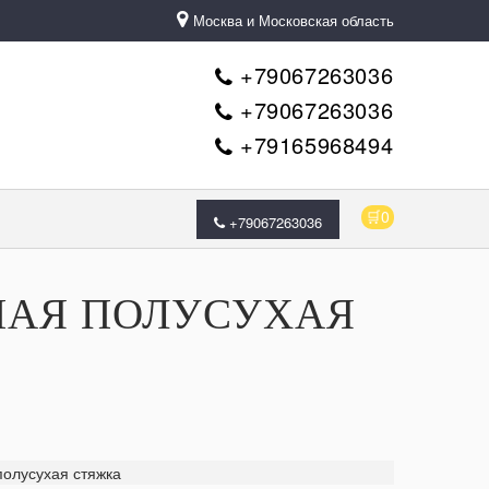
Москва и Московская область
+79067263036
+79067263036
+79165968494
🛒0
+79067263036
АЯ ПОЛУСУХАЯ
олусухая стяжка