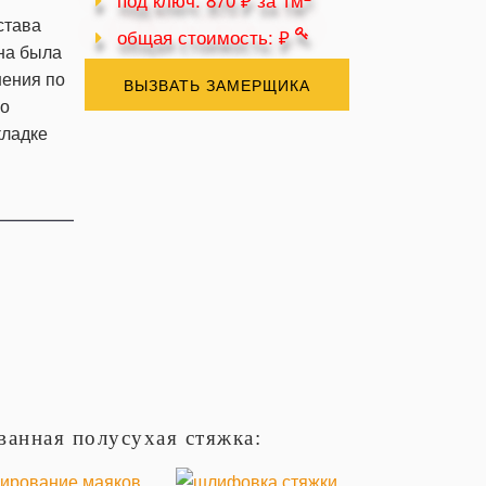
става
общая стоимость: ₽
она была
нения по
ВЫЗВАТЬ ЗАМЕРЩИКА
по
кладке
анная полусухая стяжка: