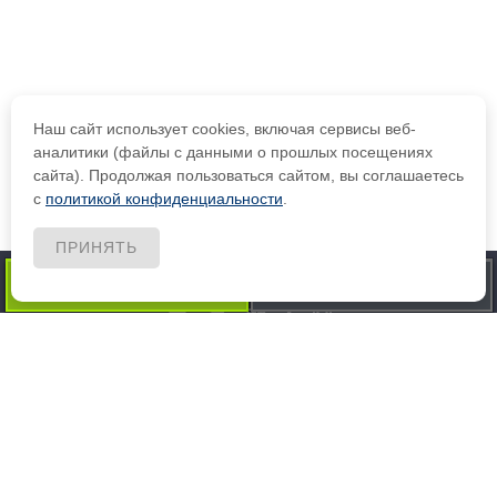
Наш сайт использует cookies, включая сервисы веб-
аналитики (файлы с данными о прошлых посещениях
сайта). Продолжая пользоваться сайтом, вы соглашаетесь
с
политикой конфиденциальности
.
ПРИНЯТЬ
социальные сети:
79067263036
+79067263036
информация:
Договора и гарантии
, мы ответственно выполняем работы.
Информация на сайте styazhka-pola.ru не является публичной
офертой и носит информационный характер
Политика